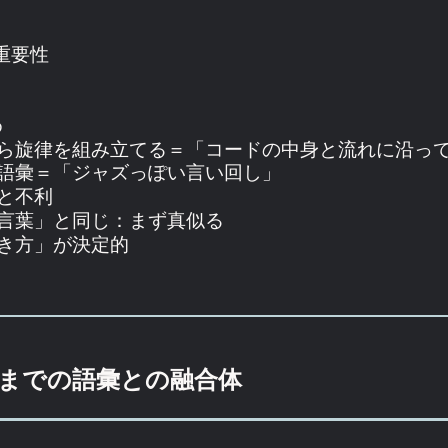
重要性
め
ら旋律を組み立てる＝「コードの中身と流れに沿っ
語彙＝「ジャズっぽい言い回し」
と不利
言葉」と同じ：まず真似る
き方」が決定的
までの語彙との融合体