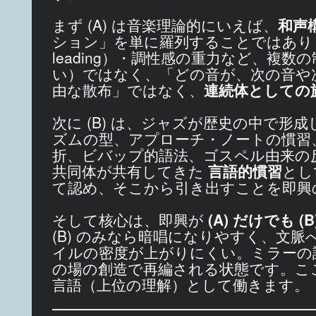
まず (A) は音楽理論的にいえば、
和声構
ション」を単に羅列することではありま
leading）・調性感の重力など、複
い）ではなく、「どの音が、次の音や
由な散布」ではなく、
連続体としての
次に (B) は、ジャズが歴史の中で形
ズムの型、アプローチ・ノートの慣習
折、ビバップ的語法、ゴスペル由来の
共同体が共有してきた
言語的慣習
とし
て認め、そこから引き出すことを即興
そして核心は、即興が
(A) だけでも 
(B) のみなら暗唱になりやすく、文脈
イルの密度が上がりにくい。ミラーの
の場の創造で再編される状態です。ここ
言語（上位の理解）として働きます。