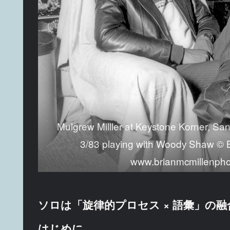
Mulgrew Milller at Keystone Korner, Sa
3/83 playing with Woody Shaw © B
www.brianmcmillenph
ソロは「旋律的プロセス × 語彙」の
はじめに