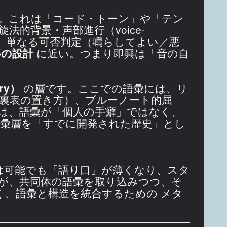
。これは「コード・トーン」や「テン
的背景・声部進行（voice-
とは、単なる可否判定（鳴らしてよい／悪
移の設計
に近い。つまり即興は「音の自
ry）
の層です。ここでの語彙には、リ
裏表の置き方）、ブルーノート的屈
は、語彙が「個人の手癖」ではなく、
彙層を「すでに開発された歴史」とし
生成は可能でも「語り口」が薄くなり、スタ
が、共同体の語彙を取り込みつつ、そ
く、語彙と構造を統合するための メタ