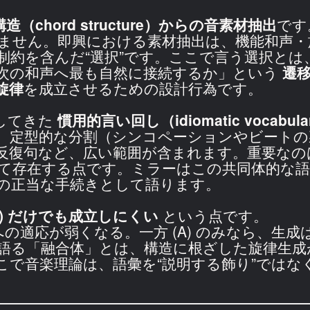
造（chord structure）からの音素材抽出
です
せん。即興における素材抽出は、機能和声・旋法
数の制約を含んだ“選択”です。ここで言う選択
次の和声へ最も自然に接続するか」という
遷
旋律
を成立させるための設計行為です。
成してきた
慣用的言い回し（idiomatic vocabula
、定型的な分割（シンコペーションやビートの
反復句など、広い範囲が含まれます。重要なの
て存在する点です。ミラーはこの共同体的な語
の正当な手続きとして語ります。
(B) だけでも成立しにくい
という点です。
への適応が弱くなる。一方 (A) のみなら、
語る「融合体」とは、構造に根ざした旋律生成
で音楽理論は、語彙を“説明する飾り”ではな