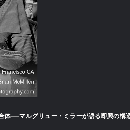
n Francisco CA
rian McMillen
otography.com
融合体──マルグリュー・ミラーが語る即興の構