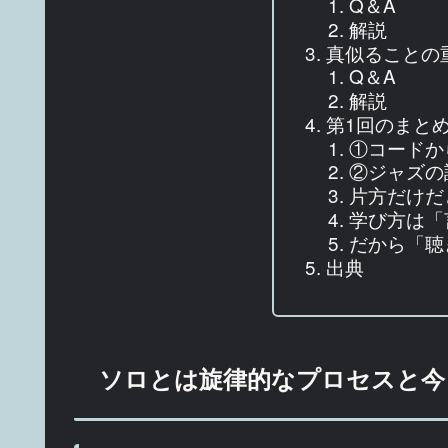
Q＆A
解説
真似ることの
Q＆A
解説
第1回のまと
①コードか
②ジャズの
片方だけだ
学び方は「
だから「聴
出典
ソロとは旋律的なプロセスと今