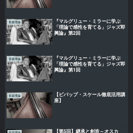
座（2時間）
『マルグリュー・ミラーに学ぶ
音楽理論
「理論で感性を育てる」ジャズ即
興論』第2回
『マルグリュー・ミラーに学ぶ
音楽理論
「理論で感性を育てる」ジャズ即
興論』第1回
【ビバップ・スケール徹底活用講
音楽理論
座】
【第5回】継承と創造～オスカ
音楽理論