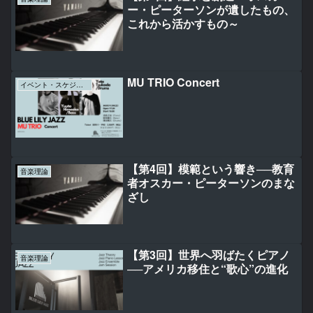
ー・ピーターソンが遺したもの、
これから活かすもの～
MU TRIO Concert
イベント・スケジュール
【第4回】模範という響き──教育
音楽理論
者オスカー・ピーターソンのまな
ざし
【第3回】世界へ羽ばたくピアノ
音楽理論
──アメリカ移住と“歌心”の進化