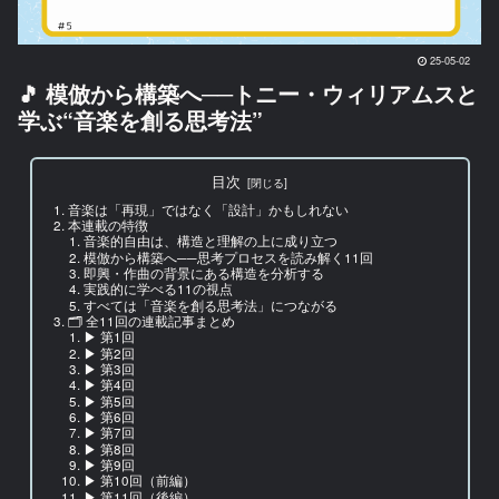
25-05-02
🎵 模倣から構築へ──トニー・ウィリアムスと
学ぶ“音楽を創る思考法”
目次
音楽は「再現」ではなく「設計」かもしれない
本連載の特徴
音楽的自由は、構造と理解の上に成り立つ
模倣から構築へ──思考プロセスを読み解く11回
即興・作曲の背景にある構造を分析する
実践的に学べる11の視点
すべては「音楽を創る思考法」につながる
🗂 全11回の連載記事まとめ
▶ 第1回
▶ 第2回
▶ 第3回
▶ 第4回
▶ 第5回
▶ 第6回
▶ 第7回
▶ 第8回
▶ 第9回
▶ 第10回（前編）
▶ 第11回（後編）