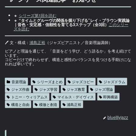
🔸
シリーズ第1回を読む
🔸
“タイムとグルーヴの関係を掘り下げる”レイ・ブラウン実践論
｜音色・安定感・信頼性を育てる3ステップ（全3回）
このシリー
ズを読む
🖊 文・構成：
浦島正裕
（ジャズピアニスト／音楽理論講師）
ピアノと理論を通じて、「音楽をどう学び、どう語るか」を考え続けて
います。
コピーだけで終わらせず、構造と感性のバランスを見つける手助けにな
れれば幸いです。
音楽理論
シリーズまとめ
ジャズコピー
ジャズドラム
ジャズ作曲
ジャズ学習
ジャズ教育
ジャズ理論
トニー・ウィリアムス
マイルス・デイヴィス
即興構築
構造と自由
模倣と創造
浦島正裕
bluelilyjazz