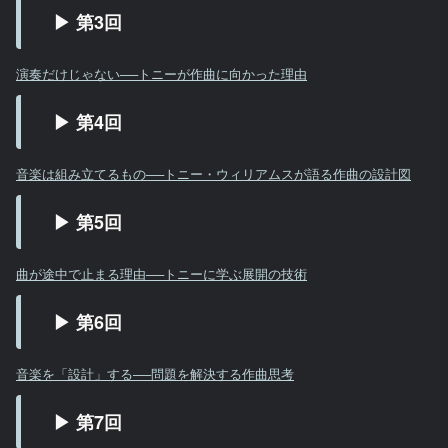
▶ 第3回
演奏だけじゃない──トニーが作曲に向かった理由
▶ 第4回
音楽は組み立てるもの──トニー・ウィリアムスが語る作曲の設計図
▶ 第5回
曲が途中で止まる理由──トニーに学ぶ展開の技術
▶ 第6回
音楽を「設計」する──問題を解決する作曲思考
▶ 第7回