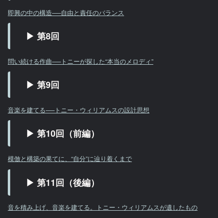
即興の中の構造──自由と責任のバランス
▶ 第8回
問い続ける作曲──トニーが探した“本当のメロディ”
▶ 第9回
音楽を建てる──トニー・ウィリアムスの設計思想
▶ 第10回（前編）
模倣と構築の果てに、“自分”に辿り着くまで
▶ 第11回（後編）
音を積み上げ、音楽を建てる。トニー・ウィリアムスが遺したもの