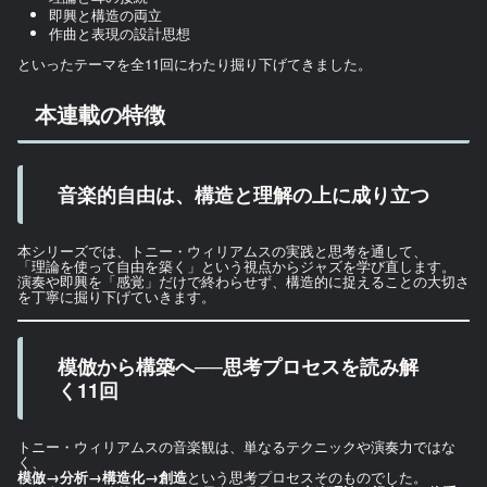
即興と構造の両立
作曲と表現の設計思想
といったテーマを全11回にわたり掘り下げてきました。
本連載の特徴
音楽的自由は、構造と理解の上に成り立つ
本シリーズでは、トニー・ウィリアムスの実践と思考を通して、
「理論を使って自由を築く」という視点からジャズを学び直します。
演奏や即興を「感覚」だけで終わらせず、構造的に捉えることの大切さ
を丁寧に掘り下げていきます。
模倣から構築へ──思考プロセスを読み解
く11回
トニー・ウィリアムスの音楽観は、単なるテクニックや演奏力ではな
く、
模倣→分析→構造化→創造
という思考プロセスそのものでした。