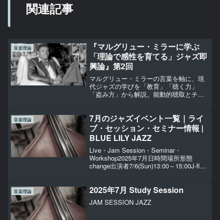
関連記事
『マルグリュー・ミラーに学ぶ
音楽理論
「理論で感性を育てる」ジャズ即
興論』第2回
マルグリュー・ミラーの言葉を軸に、現
代ジャズの学びを「教育」「聴く力」
「盗み方」から解説。能動的聴取とチャ
ンク化で上達し、模倣を再文脈化してオ
リジナリティへつなぐ方法を整理しま
7月のジャズイベント一覧｜ライ
す。
音楽理論
ブ・セッション・セミナー情報 |
BLUE LILY JAZZ
Live・Jam Session・Seminar・
Workshop2025年7月日時間場所形態
change出演者7/6(Sun)13:00～15:00J-flow
ワークショップ4,800円浦島正裕
7/7（Mon）18:00～22:00J-f...
2025年7月 Study Session
音楽理論
JAM SESSION JAZZ