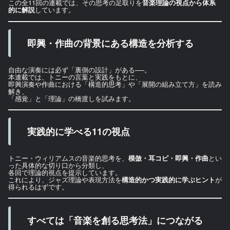
この全11回の連載では、その思考の足取りを
音楽理論の視点から体系
的に解説
しています。
即興・作曲の背景にある構造を分析する
自由な演奏には必ず「裏側の設計」がある──。
本連載では、トニーの言葉と実践をもとに、
即興演奏や作曲における「構造的思考」や「展開の組み立て方」を読み
解き、
「感覚」と「理論」の橋渡しを試みます。
実践的に学べる11の視点
トニー・ウィリアムスの音楽的思考を、
模倣・耳コピ・即興・作曲
とい
った具体的な切り口から分類し、
各回で理論的視点を提示しています。
これにより、ジャズ理論や表現方法を
構造的かつ実践的に学ぶヒント
が
得られるはずです。
すべては「音楽を創る思考法」につながる