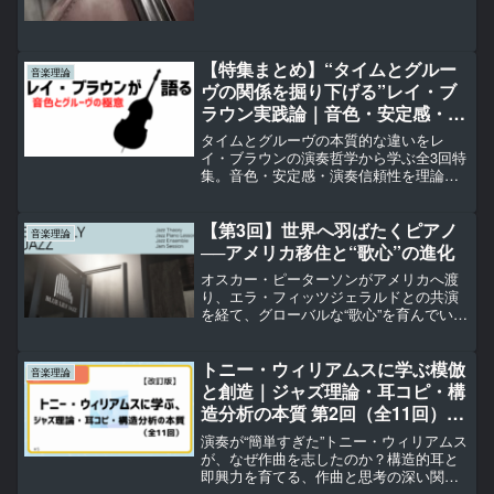
【特集まとめ】“タイムとグルー
音楽理論
ヴの関係を掘り下げる”レイ・ブ
ラウン実践論｜音色・安定感・信
頼性を育てる3ステップ（全3回）
タイムとグルーヴの本質的な違いをレ
イ・ブラウンの演奏哲学から学ぶ全3回特
集。音色・安定感・演奏信頼性を理論と
実践の両面から解説します。
【第3回】世界へ羽ばたくピアノ
音楽理論
──アメリカ移住と“歌心”の進化
オスカー・ピーターソンがアメリカへ渡
り、エラ・フィッツジェラルドとの共演
を経て、グローバルな“歌心”を育んでいく
姿を描く一編。言葉を超えて伝わる音楽
の力とは？
トニー・ウィリアムスに学ぶ模倣
音楽理論
と創造｜ジャズ理論・耳コピ・構
造分析の本質 第2回（全11回）＃
5-2
演奏が“簡単すぎた”トニー・ウィリアムス
が、なぜ作曲を志したのか？構造的耳と
即興力を育てる、作曲と思考の深い関係
を探ります。