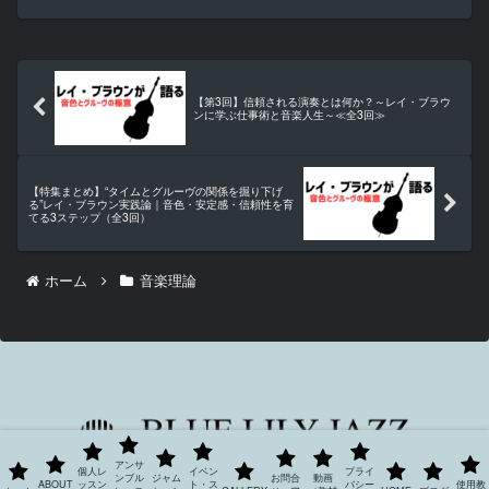
【第3回】信頼される演奏とは何か？～レイ・ブラウ
ンに学ぶ仕事術と音楽人生～≪全3回≫
【特集まとめ】“タイムとグルーヴの関係を掘り下げ
る”レイ・ブラウン実践論｜音色・安定感・信頼性を育
てる3ステップ（全3回）
ホーム
音楽理論
アンサ
個人レ
イベン
プライ
ンブル
ジャム
お問合
動画
ABOUT
ッスン
ト・ス
バシー
使用教