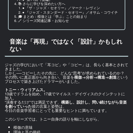
📚 さらに学びを深めたい方へ
● 『ザ・ジャズ・セオリー』／マーク・レヴィン
● 『ジャズ・スタンダード・セオリー』／オサム・コウイチ
🎓 まとめ：模倣とは「学ぶ」ことの始まり
🔗 シリーズ関連記事・お知らせ
音楽は「再現」ではなく「設計」かもしれ
ない
ジャズの学びにおいて「耳コピ」や「コピー」は、長らく基本とされて
きました。
しかし──コピーしたその先に、どんな“思考”が求められているのか？
その問いに真正面から向き合い、音楽を
模倣→分析→構造→創造
という
プロセスで築き上げたドラマーがいました。
トニー・ウィリアムス。
13歳でドラムを始め、17歳でマイルス・デイヴィスのクインテットに
加入。
“演奏するだけ”では満足できず、
構築し、設計し、問い続けながら音楽
を創っていった
彼の言葉と姿勢は、
今日の音楽学習者にとっても重要なヒントに満ちています。
このシリーズでは、トニー自身の語りを軸にしながら、
模倣の意味
理論と耳の接続